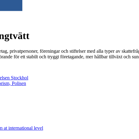
ngtvätt
tag, privatpersoner, föreningar och stiftelser med alla typer av skattefr
örande för ett stabilt och tryggt företagande, mer hållbar tillväxt och s
relsen Stockhol
orism, Polisen
 at international level