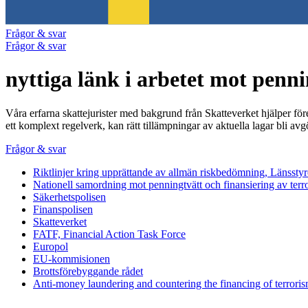
Frågor & svar
Frågor & svar
nyttiga länk i arbetet mot penni
Våra erfarna skattejurister med bakgrund från Skatteverket hjälper före
ett komplext regelverk, kan rätt tillämpningar av aktuella lagar bli avg
Frågor & svar
Riktlinjer kring upprättande av allmän riskbedömning, Länssty
Nationell samordning mot penningtvätt och finansiering av terr
Säkerhetspolisen
Finanspolisen
Skatteverket
FATF, Financial Action Task Force
Europol
EU-kommisionen
Brottsförebyggande rådet
Anti-money laundering and countering the financing of terrorism